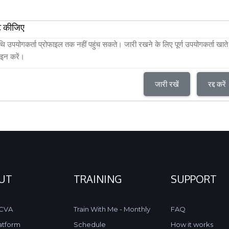
टि कीजिए
ि उपयोगकर्ता प्रोफाइल तक नहीं पहुंच सकते। जारी रखने के लिए पूर्ण उपयोगकर्ता खाते
इन करें।
जारी रखें
रद्द करें
UT
TRAINING
SUPPORT
 CVA
Train With Me - Monthly
FAQ
atform
Schedule
How it works