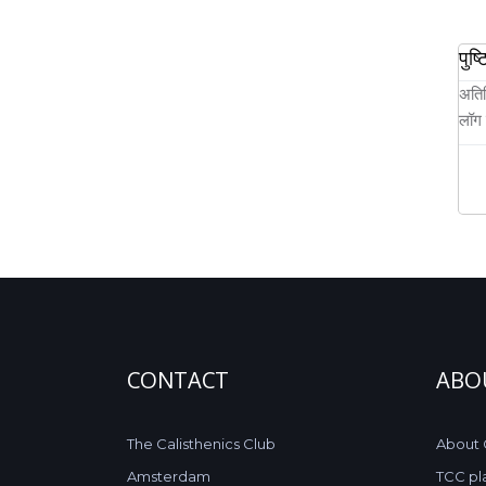
पुष्
अतिथ
लॉग 
CONTACT
ABO
The Calisthenics Club
About
Amsterdam
TCC pl