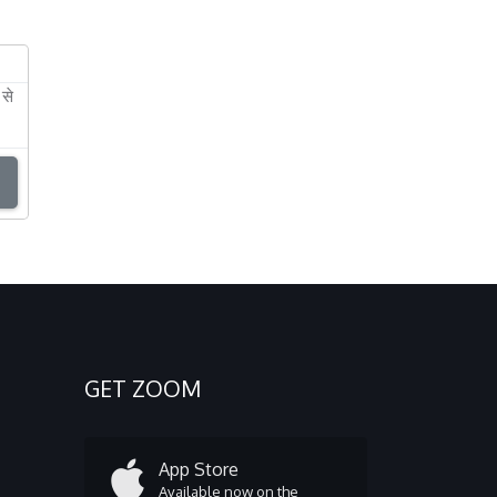
 से
GET ZOOM
App Store
Available now on the