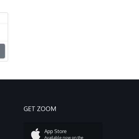
GET ZOOM
App Store
Available now on the