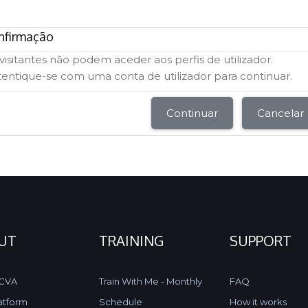
nfirmação
visitantes não podem aceder aos perfis de utilizador.
entique-se com uma conta de utilizador para continuar.
Continuar
Cancelar
UT
TRAINING
SUPPORT
 CVA
Train With Me - Monthly
FAQ
atform
Schedule
How it works