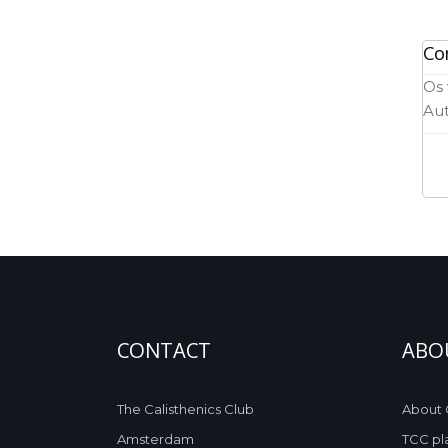
Co
Os 
Aut
CONTACT
ABO
The Calisthenics Club
About
Amsterdam
TCC pl